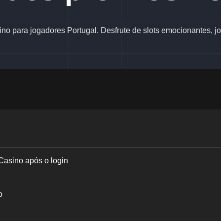
ino para jogadores Portugal. Desfrute de slots emocionantes, 
Casino após o login
o