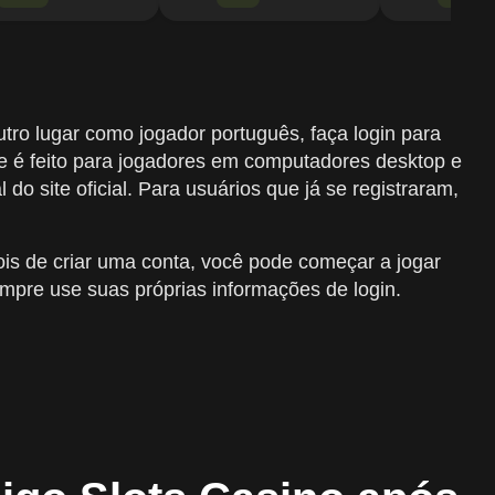
utro lugar como jogador português, faça login para
, e é feito para jogadores em computadores desktop e
do site oficial. Para usuários que já se registraram,
pois de criar uma conta, você pode começar a jogar
mpre use suas próprias informações de login.