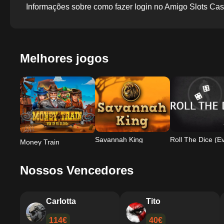
Informações sobre como fazer login no Amigo Slots Cas
Melhores jogos
Savannah King
Money Train
Nossos Vencedores
Carlotta
Tito
114€
40€