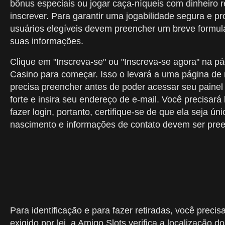
bônus especiais ou jogar caça-níqueis com dinheiro r
inscrever. Para garantir uma jogabilidade segura e pr
usuários elegíveis devem preencher um breve formulár
suas informações.
Clique em "Inscreva-se" ou "Inscreva-se agora" na pág
Casino para começar. Isso o levará a uma página de 
precisa preencher antes de poder acessar seu painel
forte e insira seu endereço de e-mail. Você precisar
fazer login, portanto, certifique-se de que ela seja ú
nascimento e informações de contato devem ser pree
Para identificação e para fazer retiradas, você prec
exigido por lei, a Amigo Slots verifica a localização 