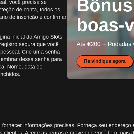
Bônus
eal, você precisa se
oteção de conta, todos os
io de inscrição e confirmar
boas-v
ina inicial do Amigo Slots
Até €200 + Rodadas 
registro segura que você
 pessoal. Crie uma senha
á lembrar dessa senha para
Reivindique agora
nica. Nome, data de
nchidos.
isa fornecer informações precisas. Forneça seu endereço
dos clientes. Aceite as regras e prove que você tem mais