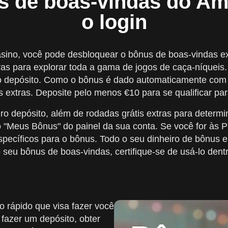
s de boas-vindas do Am
o login
sino, você pode desbloquear o bônus de boas-vindas exc
ras para explorar toda a gama de jogos de caça-níqueis.
iro depósito. Como o bônus é dado automaticamente com 
extras. Deposite pelo menos €10 para se qualificar par
ro depósito, além de rodadas grátis extras para determi
"Meus Bônus" do painel da sua conta. Se você for às P
específicos para o bônus. Todo o seu dinheiro de bônus e
seu bônus de boas-vindas, certifique-se de usá-lo dentr
 rápido que visa fazer você
 fazer um depósito, obter