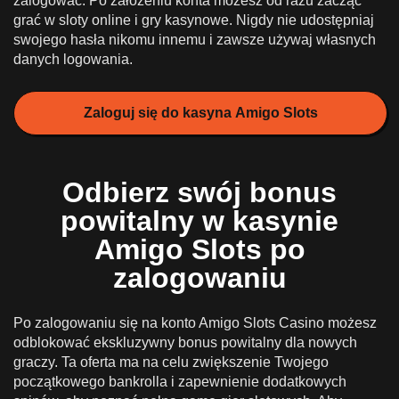
zalogować. Po założeniu konta możesz od razu zacząć
grać w sloty online i gry kasynowe. Nigdy nie udostępniaj
swojego hasła nikomu innemu i zawsze używaj własnych
danych logowania.
Zaloguj się do kasyna Amigo Slots
Odbierz swój bonus
powitalny w kasynie
Amigo Slots po
zalogowaniu
Po zalogowaniu się na konto Amigo Slots Casino możesz
odblokować ekskluzywny bonus powitalny dla nowych
graczy. Ta oferta ma na celu zwiększenie Twojego
początkowego bankrolla i zapewnienie dodatkowych