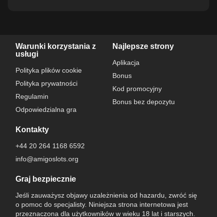
Warunki korzystania z
Najlepsze strony
usługi
Aplikacja
Polityka plików cookie
Bonus
Polityka prywatności
Kod promocyjny
Regulamin
Bonus bez depozytu
Odpowiedzialna gra
Kontakty
+44 20 264 1168 6592
info@amigoslots.org
Graj bezpiecznie
Jeśli zauważysz objawy uzależnienia od hazardu, zwróć się
o pomoc do specjalisty. Niniejsza strona internetowa jest
przeznaczona dla użytkowników w wieku 18 lat i starszych.