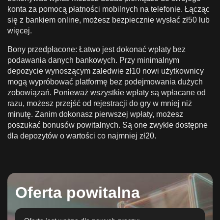
konta za pomocą płatności mobilnych na telefonie. Łącząc
się z bankiem online, możesz bezpiecznie wysłać zł50 lub
więcej.
Bony przedpłacone: Łatwo jest dokonać wpłaty bez
podawania danych bankowych. Przy minimalnym
depozycie wynoszącym zaledwie zł10 nowi użytkownicy
mogą wypróbować platformę bez podejmowania dużych
zobowiązań. Ponieważ wszystkie wpłaty są wpłacane od
razu, możesz przejść od rejestracji do gry w mniej niż
minutę. Zanim dokonasz pierwszej wpłaty, możesz
poszukać bonusów powitalnych. Są one zwykle dostępne
dla depozytów o wartości co najmniej zł20.
Oferta powitalna