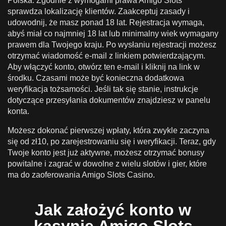
Polska. Zgodnie z wymogami prawa Amigo Slots
sprawdza lokalizację klientów. Zaakceptuj zasady i
udowodnij, że masz ponad 18 lat. Rejestracja wymaga,
abyś miał co najmniej 18 lat lub minimalny wiek wymagany
prawem dla Twojego kraju. Po wysłaniu rejestracji możesz
otrzymać wiadomość e-mail z linkiem potwierdzającym.
Aby włączyć konto, otwórz ten e-mail i kliknij na link w
środku. Czasami może być konieczna dodatkowa
weryfikacja tożsamości. Jeśli tak się stanie, instrukcje
dotyczące przesyłania dokumentów znajdziesz w panelu
konta.
Możesz dokonać pierwszej wpłaty, która zwykle zaczyna
się od zł10, po zarejestrowaniu się i weryfikacji. Teraz, gdy
Twoje konto jest już aktywne, możesz otrzymać bonusy
powitalne i zagrać w dowolne z wielu slotów i gier, które
ma do zaoferowania Amigo Slots Casino.
Jak założyć konto w