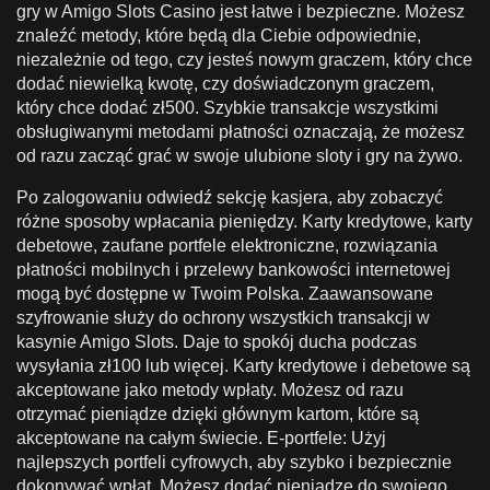
gry w Amigo Slots Casino jest łatwe i bezpieczne. Możesz
znaleźć metody, które będą dla Ciebie odpowiednie,
niezależnie od tego, czy jesteś nowym graczem, który chce
dodać niewielką kwotę, czy doświadczonym graczem,
który chce dodać zł500. Szybkie transakcje wszystkimi
obsługiwanymi metodami płatności oznaczają, że możesz
od razu zacząć grać w swoje ulubione sloty i gry na żywo.
Po zalogowaniu odwiedź sekcję kasjera, aby zobaczyć
różne sposoby wpłacania pieniędzy. Karty kredytowe, karty
debetowe, zaufane portfele elektroniczne, rozwiązania
płatności mobilnych i przelewy bankowości internetowej
mogą być dostępne w Twoim Polska. Zaawansowane
szyfrowanie służy do ochrony wszystkich transakcji w
kasynie Amigo Slots. Daje to spokój ducha podczas
wysyłania zł100 lub więcej. Karty kredytowe i debetowe są
akceptowane jako metody wpłaty. Możesz od razu
otrzymać pieniądze dzięki głównym kartom, które są
akceptowane na całym świecie. E-portfele: Użyj
najlepszych portfeli cyfrowych, aby szybko i bezpiecznie
dokonywać wpłat. Możesz dodać pieniądze do swojego