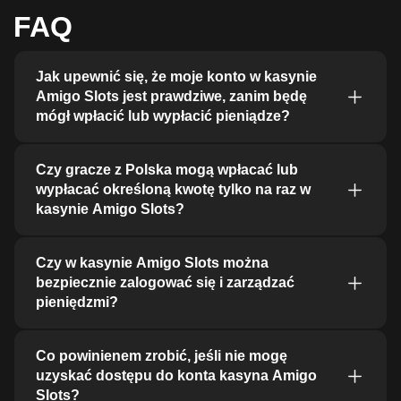
FAQ
Jak upewnić się, że moje konto w kasynie
Amigo Slots jest prawdziwe, zanim będę
mógł wpłacić lub wypłacić pieniądze?
Czy gracze z Polska mogą wpłacać lub
wypłacać określoną kwotę tylko na raz w
kasynie Amigo Slots?
Czy w kasynie Amigo Slots można
bezpiecznie zalogować się i zarządzać
pieniędzmi?
Co powinienem zrobić, jeśli nie mogę
uzyskać dostępu do konta kasyna Amigo
Slots?