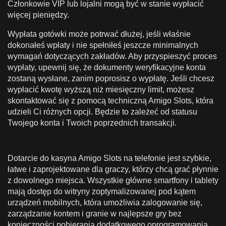
Członkowie VIP lub lojalni mogą być w stanie wypłacić
więcej pieniędzy.
Wypłata gotówki może potrwać dłużej, jeśli właśnie
dokonałeś wpłaty i nie spełniłeś jeszcze minimalnych
wymagań dotyczących zakładów. Aby przyspieszyć proces
wypłaty, upewnij się, że dokumenty weryfikacyjne konta
zostaną wysłane, zanim poprosisz o wypłatę. Jeśli chcesz
wypłacić kwotę wyższą niż miesięczny limit, możesz
skontaktować się z pomocą techniczną Amigo Slots, która
udzieli Ci różnych opcji. Będzie to zależeć od statusu
Twojego konta i Twoich poprzednich transakcji.
Dotarcie do kasyna Amigo Slots na telefonie jest szybkie,
łatwe i zaprojektowane dla graczy, którzy chcą grać płynnie
z dowolnego miejsca. Wszystkie główne smartfony i tablety
mają dostęp do witryny zoptymalizowanej pod kątem
urządzeń mobilnych, która umożliwia zalogowanie się,
zarządzanie kontem i granie w najlepsze gry bez
konieczności pobierania dodatkowego oprogramowania.