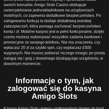
swoich bonusów. Amigo Slots Casino obsługuje
uwierzytelnianie jednoskładnikowe na urządzeniach
mobilnych, co zapewnia dodatkowe bezpieczeństwo. Po
zalogowaniu funkcja ta dodaje dodatkową warstwę
zabezpieczeń, która pomaga zachować bezpieczeństwo
konta i zł. Mobilne kasyno jest w pełni funkcjonalne, dzięki
czemu możesz wykonywać wszystkie zadania bankowe i
promocyjne ze swojego telefonu. Nie ma znaczenia, czy
wpłacasz 20 zł za szybki spin, czy wypłacasz £500
wygranych. Nie musisz pobierać niczego innego; po prostu
zaloguj się i graj z dowolnego działającego urządzenia, w
dowolnym momencie.
Informacje o tym, jak
zalogować się do kasyna
Amigo Slots
Kasyno Amigo Slots ułatwia użytkownikom dostęp do kont