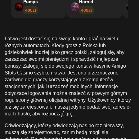
Pumps
Hornet
G
400zł
400zł
4
Łatwo jest dostać się na swoje konto i grać na wielu
różnych automatach. Kiedy grasz z Polska lub
gdziekolwiek indziej jako gracz polski, zaloguj się, aby
zarządzać swoimi pieniędzmi i sprawdzić najlepsze
bonusy. Zaloguj się do swojego konta w kasynie Amigo
Slots Casino szybko i łatwo. Jest ono przeznaczone
zarówno dla graczy korzystających z komputerów
stacjonarnych, jak i urządzeń mobilnych. Informacje
dotyczące logowania można znaleźć w prawym górnym
rogu strony głównej oficjalnej witryny. Użytkownicy, którzy
już się zarejestrowali, muszą jedynie podać swój adres e-
mail i hasło, aby rozpocząć grę.
Odwiedzający, którzy odwiedzają nas po raz pierwszy,
muszą się zarejestrować, zanim będą mogli się