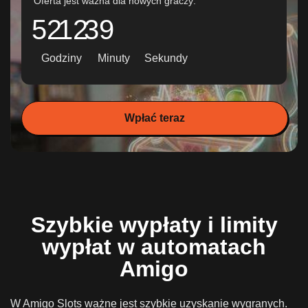
Oferta jest ważna dla nowych graczy:
52
12
38
Godziny
Minuty
Sekundy
Wpłać teraz
Szybkie wypłaty i limity
wypłat w automatach
Amigo
W Amigo Slots ważne jest szybkie uzyskanie wygranych.