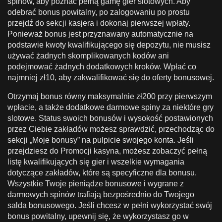
spinów, aby poznać pełną gamę gier slotowych. Aby
odebrać bonus powitalny, po zalogowaniu po prostu
przejdź do sekcji kasjera i dokonaj pierwszej wpłaty.
Ponieważ bonus jest przyznawany automatycznie na
podstawie kwoty kwalifikującego się depozytu, nie musisz
używać żadnych skomplikowanych kodów ani
podejmować żadnych dodatkowych kroków. Wpłać co
najmniej zł10, aby zakwalifikować się do oferty bonusowej.
Otrzymaj bonus równy maksymalnie zł200 przy pierwszym
wpłacie, a także dodatkowe darmowe spiny za niektóre gry
slotowe. Status swoich bonusów i wysokość postawionych
przez Ciebie zakładów możesz sprawdzić, przechodząc do
sekcji „Moje bonusy” na pulpicie swojego konta. Jeśli
przejdziesz do Promocji kasyna, możesz zobaczyć pełną
listę kwalifikujących się gier i wszelkie wymagania
dotyczące zakładów, które są specyficzne dla bonusu.
Wszystkie Twoje pieniądze bonusowe i wygrane z
darmowych spinów trafiają bezpośrednio do Twojego
salda bonusowego. Jeśli chcesz w pełni wykorzystać swój
bonus powitalny, upewnij się, że wykorzystasz go w