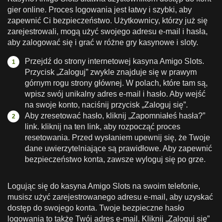
gier online. Proces logowania jest łatwy i szybki, aby
zapewnić Ci bezpieczeństwo. Użytkownicy, którzy już się
zarejestrowali, mogą użyć swojego adresu e-mail i hasła,
aby zalogować się i grać w różne gry kasynowe i sloty.
Przejdź do strony internetowej kasyna Amigo Slots.
Przycisk „Zaloguj” zwykle znajduje się w prawym
górnym rogu strony głównej. W polach, które tam są,
wpisz swój unikalny adres e-mail i hasło. Aby wejść
na swoje konto, naciśnij przycisk „Zaloguj się”.
Aby zresetować hasło, kliknij „Zapomniałeś hasła?”
link. kliknij na ten link, aby rozpocząć proces
resetowania. Przed wysłaniem upewnij się, że Twoje
dane uwierzytelniające są prawidłowe. Aby zapewnić
bezpieczeństwo konta, zawsze wyloguj się po grze.
Logując się do kasyna Amigo Slots na swoim telefonie,
musisz użyć zarejestrowanego adresu e-mail, aby uzyskać
dostęp do swojego konta. Twoje bezpieczne hasło
logowania to także Twój adres e-mail. Kliknij „Zaloguj się”