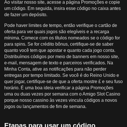
Ao visitar nosso site, acesse a página Promoções e copie
um código. Em seguida, insira esse código no caixa antes
de fazer um depósito.
Pode haver limites de tempo, então verifique o cartão de
oferta para ver quais jogos são elegíveis e a recarga
mínima. Comece com os títulos nomeados se o código for
para spins. Se for crédito bônus, certifique-se de saber
quanto você tem que apostar e quanto cada jogo conta.
Distribuímos códigos por meio de banners em nosso site,
e-mail, mensagem de texto e parceiros verificados. Na
Minha Conta, ative as notificações para não perder
entregas por tempo limitado. Se você é do Reino Unido e
quer jogar, certifique-se de que a oferta mostre £ e seu fuso
horário. É uma boa ideia verificar a página Promoções
uma ou duas vezes por semana com o Amigo Slot Casino
porque nosso cassino às vezes vincula códigos a novos
jogos ou lançamentos de fim de semana.
Etapas para usar um código