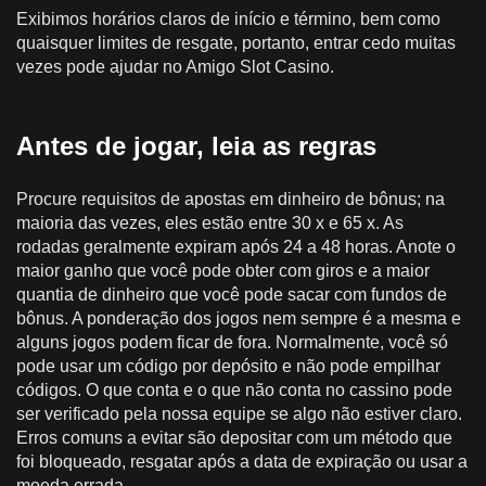
Exibimos horários claros de início e término, bem como
quaisquer limites de resgate, portanto, entrar cedo muitas
vezes pode ajudar no Amigo Slot Casino.
Antes de jogar, leia as regras
Procure requisitos de apostas em dinheiro de bônus; na
maioria das vezes, eles estão entre 30 x e 65 x. As
rodadas geralmente expiram após 24 a 48 horas. Anote o
maior ganho que você pode obter com giros e a maior
quantia de dinheiro que você pode sacar com fundos de
bônus. A ponderação dos jogos nem sempre é a mesma e
alguns jogos podem ficar de fora. Normalmente, você só
pode usar um código por depósito e não pode empilhar
códigos. O que conta e o que não conta no cassino pode
ser verificado pela nossa equipe se algo não estiver claro.
Erros comuns a evitar são depositar com um método que
foi bloqueado, resgatar após a data de expiração ou usar a
moeda errada.