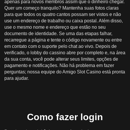
apenas para novos membros assim que o dinheiro chegar.
Quer um começo tranquilo? Mantenha suas fotos claras
para que todos os quatro cantos possam ser vistos e não
use um endereço de trabalho ou caixa postal. Além disso,
use o mesmo nome e endereço que estão no seu
documento de identidade. Se uma das etapas falhar,
recarregue a página e tente o código novamente ou entre
em contato com o suporte pelo chat ao vivo. Depois de
verificado, o lobby do cassino abre por completo e, na área
da sua conta, você pode alterar seus limites, opções de
pagamento e notificações. Não há problema em fazer
perguntas; nossa equipe do Amigo Slot Casino está pronta
para ajudar.
Como fazer login