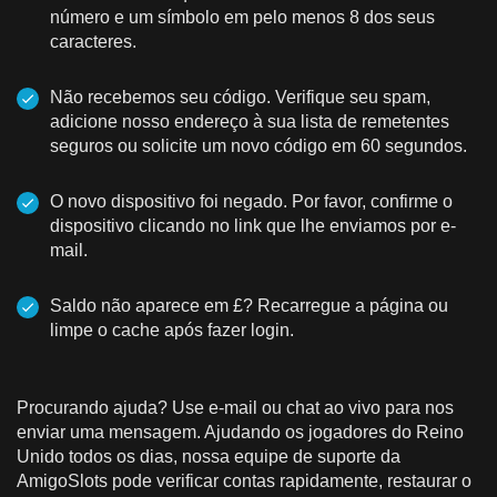
número e um símbolo em pelo menos 8 dos seus
caracteres.
Não recebemos seu código. Verifique seu spam,
adicione nosso endereço à sua lista de remetentes
seguros ou solicite um novo código em 60 segundos.
O novo dispositivo foi negado. Por favor, confirme o
dispositivo clicando no link que lhe enviamos por e-
mail.
Saldo não aparece em £? Recarregue a página ou
limpe o cache após fazer login.
Procurando ajuda? Use e-mail ou chat ao vivo para nos
enviar uma mensagem. Ajudando os jogadores do Reino
Unido todos os dias, nossa equipe de suporte da
AmigoSlots pode verificar contas rapidamente, restaurar o