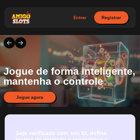
Entrar
Registrar
Jogue de forma inteligente,
mantenha o controle
Jogue agora
Seja verificado com seu ID, defina
limites de depósito e reivindique o