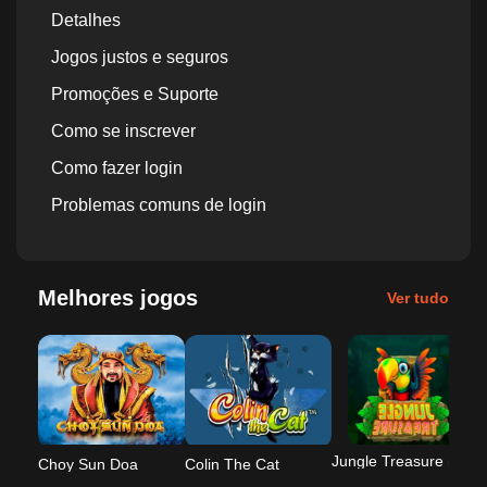
Detalhes
Jogos justos e seguros
Promoções e Suporte
Como se inscrever
Como fazer login
Problemas comuns de login
Lobby de jogos
Quais jogos você pode jogar?
Melhores jogos
Ver tudo
Bônus de marca: rodadas grátis, cashback e
torneios
Torneios e Pontuação
Usando códigos promocionais
Etapas para usar um código
China Mystery
D
Choy Sun Doa
Colin The Cat