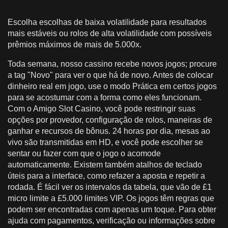
Escolha escolhas de baixa volatilidade para resultados
mais estáveis ou rolos de alta volatilidade com possíveis
prêmios máximos de mais de 5.000x.
Toda semana, nosso cassino recebe novos jogos; procure
a tag "Novo" para ver o que há de novo. Antes de colocar
dinheiro real em jogo, use o modo Prática em certos jogos
para se acostumar com a forma como eles funcionam.
Com o Amigo Slot Casino, você pode restringir suas
opções por provedor, configuração de rolos, maneiras de
ganhar e recursos de bônus. 24 horas por dia, mesas ao
vivo são transmitidas em HD, e você pode escolher se
sentar ou fazer com que o jogo o acomode
automaticamente. Existem também atalhos de teclado
úteis para a interface, como refazer a aposta e repetir a
rodada. É fácil ver os intervalos da tabela, que vão de £1
micro limite a £5.000 limites VIP. Os jogos têm regras que
podem ser encontradas com apenas um toque. Para obter
ajuda com pagamentos, verificação ou informações sobre