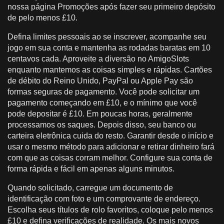
nossa página Promoções após fazer seu primeiro depósito
de pelo menos £10.
Defina limites pessoais ao se inscrever, acompanhe seu
jogo em sua conta e mantenha as rodadas baratas em 10
centavos cada. Aproveite a diversão no AmigoSlots
enquanto mantemos as coisas simples e rápidas. Cartões
de débito do Reino Unido, PayPal ou Apple Pay são
formas seguras de pagamento. Você pode solicitar um
pagamento começando em £10, e o mínimo que você
pode depositar é £10. Em poucas horas, geralmente
processamos os saques. Depois disso, seu banco ou
carteira eletrônica cuida do resto. Garantir desde o início e
usar o mesmo método para adicionar e retirar dinheiro fará
com que as coisas corram melhor. Configure sua conta de
forma rápida e fácil em apenas alguns minutos.
Quando solicitado, carregue um documento de
identificação com foto e um comprovante de endereço.
Escolha seus títulos de rolo favoritos, coloque pelo menos
£10 e defina verificações de realidade. Os mais novos