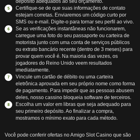
depósito adequados ao seu orçamento.
Certifique-se de que suas informações de contato
estejam corretas. Enviaremos um código curto por
SMS ou e-mail. Digite-o para tornar seu perfil ao vivo.
Se as verificações instantâneas não funcionarem,
carregue uma foto do seu passaporte ou carteira de
motorista junto com uma conta de serviços públicos
ou extrato bancário recente (dentro de 3 meses) para
provar quem você é. Na maioria das vezes, os
jogadores do Reino Unido veem resultados
imediatamente.
Vincule um cartão de débito ou uma carteira
eletrônica aprovada em seu próprio nome como forma
de pagamento. Para impedir que as pessoas abusem
deles, nosso cassino bloqueia software de terceiros.
Escolha um valor em libras que seja adequado para
seu primeiro depósito. Ao finalizar a compra,
mostramos o mínimo exato para cada método.
Você pode conferir ofertas no Amigo Slot Casino que são