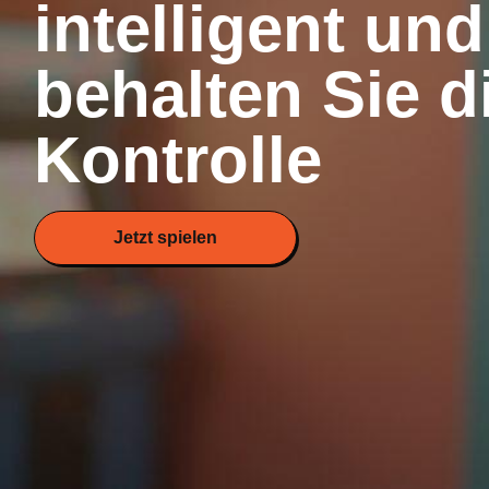
intelligent und
behalten Sie d
Kontrolle
Jetzt spielen