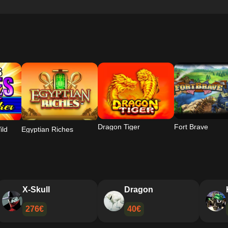
Bonus
erauszuholen
, dass die neuesten Sicherheitsmaßnahmen alle Ihre Daten sich
Dragon Tiger
Fort Brave
ild
Egyptian Riches
X-Skull
Dragon
276€
40€