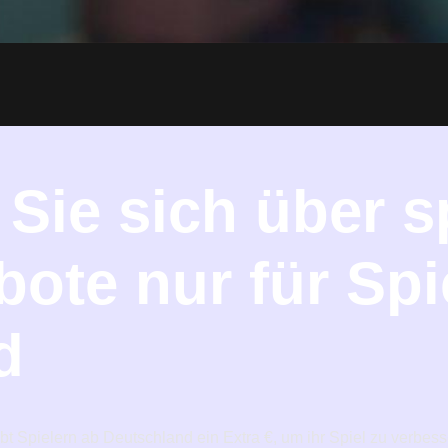
 Sie sich über s
te nur für Spie
d
t Spielern ab Deutschland ein Extra €, um ihr Spiel zu verbe