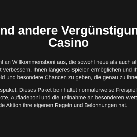
nd andere Vergünstigun
Casino
l an Willkommensboni aus, die sowohl neue als auch alt
cht verbessern, Ihnen längeres Spielen ermöglichen und 
Geld und besondere Chancen zu geben, die genau zu ihn
spaket. Dieses Paket beinhaltet normalerweise Freispiel
te, Aufladeboni und die Teilnahme an besonderen Wettb
jede Aktion ihre eigenen Regeln und Belohnungen hat.