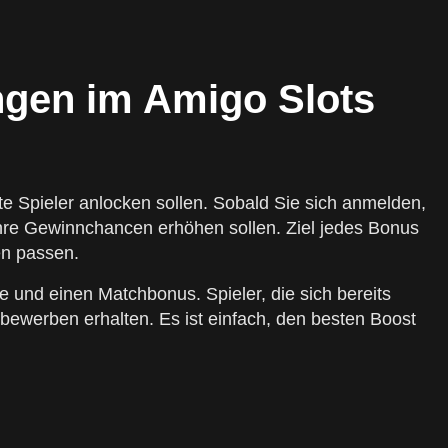
gen im Amigo Slots
e Spieler anlocken sollen. Sobald Sie sich anmelden,
Ihre Gewinnchancen erhöhen sollen. Ziel jedes Bonus
en passen.
e und einen Matchbonus. Spieler, die sich bereits
ewerben erhalten. Es ist einfach, den besten Boost