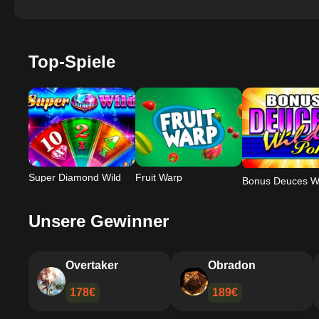
So melden Sie sich an und erhalten Ihren Amigo Slots-
Einzahlungsmethoden und schnelle Zahlungsoptionen
Auszahlungsprozess und benötigte Zeit, um Ihr Geld h
Top-Spiele
Wie Wett- und Bonuslimits funktionieren
Mobile Boni und App-Kompatibilität
Wie funktioniert Amigo Slots Casino Mobile?
Wenn Sie Spiele online spielen, können Sie sicher sein
Wie Amigo Slots Casino Ihr Spiel sicher hält
Super Diamond Wild
Fruit Warp
Bonus Deuces W
Ukgc-Lizenzen und Fair-Gaming-Garantie
Unsere Gewinner
Bonus im Amigo Slots Casino
Verschiedene Arten von Boni im Amigo Slots Casino
Overtaker
Obradon
178€
189€