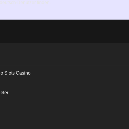
deutsch-Benutzer finden.
o Slots Casino
eler