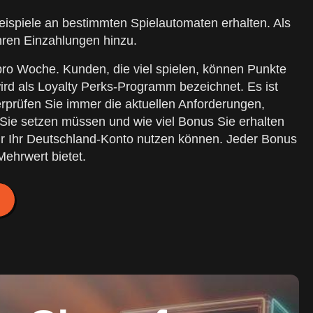
eispiele an bestimmten Spielautomaten erhalten. Als
hren Einzahlungen hinzu.
 pro Woche. Kunden, die viel spielen, können Punkte
d als Loyalty Perks-Programm bezeichnet. Es ist
prüfen Sie immer die aktuellen Anforderungen,
 Sie setzen müssen und wie viel Bonus Sie erhalten
für Ihr Deutschland-Konto nutzen können. Jeder Bonus
Mehrwert bietet.