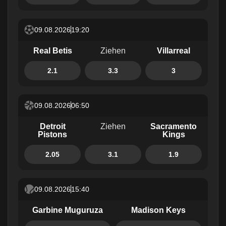
09.08.2026
19:20
Real Betis
Ziehen
Villarreal
2.1
3.3
3
09.08.2026
06:50
Detroit
Ziehen
Sacramento
Pistons
Kings
2.05
3.1
1.9
09.08.2026
15:40
Garbine Muguruza
Madison Keys