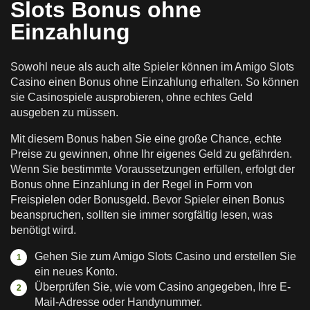
Slots Bonus ohne
Einzahlung
Sowohl neue als auch alte Spieler können im Amigo Slots
Casino einen Bonus ohne Einzahlung erhalten. So können
sie Casinospiele ausprobieren, ohne echtes Geld
ausgeben zu müssen.
Mit diesem Bonus haben Sie eine große Chance, echte
Preise zu gewinnen, ohne Ihr eigenes Geld zu gefährden.
Wenn Sie bestimmte Voraussetzungen erfüllen, erfolgt der
Bonus ohne Einzahlung in der Regel in Form von
Freispielen oder Bonusgeld. Bevor Spieler einen Bonus
beanspruchen, sollten sie immer sorgfältig lesen, was
benötigt wird.
Gehen Sie zum Amigo Slots Casino und erstellen Sie
ein neues Konto.
Überprüfen Sie, wie vom Casino angegeben, Ihre E-
Mail-Adresse oder Handynummer.