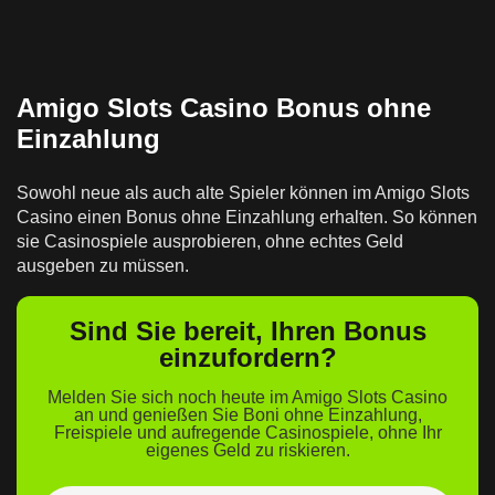
Amigo Slots Casino Bonus ohne
Einzahlung
Sowohl neue als auch alte Spieler können im Amigo Slots
Casino einen Bonus ohne Einzahlung erhalten. So können
sie Casinospiele ausprobieren, ohne echtes Geld
ausgeben zu müssen.
Sind Sie bereit, Ihren Bonus
einzufordern?
Melden Sie sich noch heute im Amigo Slots Casino
an und genießen Sie Boni ohne Einzahlung,
Freispiele und aufregende Casinospiele, ohne Ihr
eigenes Geld zu riskieren.