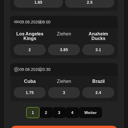
1.85
2.5
09.08.2026
08:00
Los Angeles
Ziehen
Anaheim
Kings
Ducks
2
3.85
3.1
09.08.2026
20:30
Cuba
Ziehen
Brazil
1.75
3
2.4
1
2
3
4
Weiter