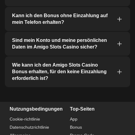
Kann ich den Bonus ohne Einzahlung auf
mein Telefon erhalten?
Sind mein Konto und meine persönlichen
Daten im Amigo Slots Casino sicher?
Wie kann ich den Amigo Slots Casino
Bonus erhalten, für den keine Einzahlung
erforderlich ist?
Nutzungsbedingungen
Top-Seiten
Cookie-richtlinie
App
Datenschutzrichtlinie
Bonus