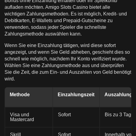
Bonus ohne Einzahlung erhalten oder Ihr Spielkonto
aufladen möchten. Amigo Slots Casino bietet alle
wichtigen Zahlungsmethoden. Es ist möglich, Kredit- und
Debitkarten, E-Wallets und Prepaid-Gutscheine zu
verwenden, sodass jeder Spieler die schnellste
Zahlungsmethode auswählen kann.
Wenn Sie eine Einzahlung tätigen, wird diese sofort
angezeigt, und wenn Sie Geld abheben, geschieht dies so
schnell wie möglich, nachdem Ihr Konto verifiziert wurde.
Wählen Sie eine Zahlungsmethode aus und überprüfen
Sie die Zeit, die zum Ein- und Auszahlen von Geld benötigt
wird.
Methode
Einzahlungszeit
Auszahlungsz
Visa und
Sofort
Bis zu 3 Tage
Mastercard
Skrill
Sofort
Innerhalb von