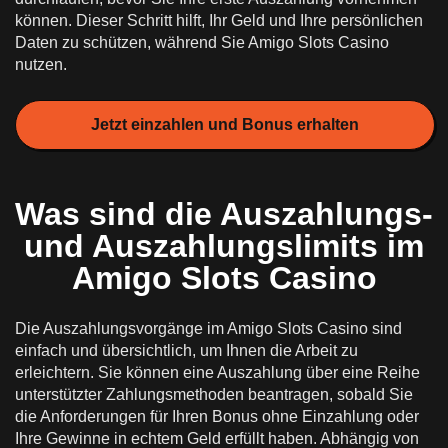
können. Dieser Schritt hilft, Ihr Geld und Ihre persönlichen
Daten zu schützen, während Sie Amigo Slots Casino
nutzen.
Jetzt einzahlen und Bonus erhalten
Was sind die Auszahlungs-
und Auszahlungslimits im
Amigo Slots Casino
Die Auszahlungsvorgänge im Amigo Slots Casino sind
einfach und übersichtlich, um Ihnen die Arbeit zu
erleichtern. Sie können eine Auszahlung über eine Reihe
unterstützter Zahlungsmethoden beantragen, sobald Sie
die Anforderungen für Ihren Bonus ohne Einzahlung oder
Ihre Gewinne in echtem Geld erfüllt haben. Abhängig von