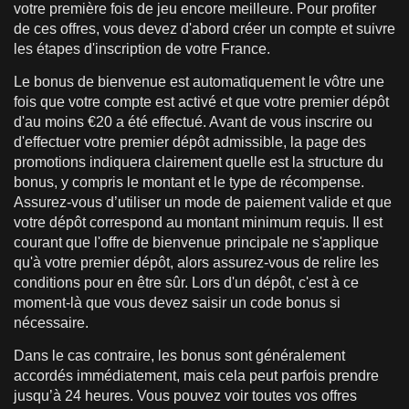
votre première fois de jeu encore meilleure. Pour profiter
de ces offres, vous devez d'abord créer un compte et suivre
les étapes d'inscription de votre France.
Le bonus de bienvenue est automatiquement le vôtre une
fois que votre compte est activé et que votre premier dépôt
d'au moins €20 a été effectué. Avant de vous inscrire ou
d'effectuer votre premier dépôt admissible, la page des
promotions indiquera clairement quelle est la structure du
bonus, y compris le montant et le type de récompense.
Assurez-vous d’utiliser un mode de paiement valide et que
votre dépôt correspond au montant minimum requis. Il est
courant que l'offre de bienvenue principale ne s'applique
qu'à votre premier dépôt, alors assurez-vous de relire les
conditions pour en être sûr. Lors d'un dépôt, c'est à ce
moment-là que vous devez saisir un code bonus si
nécessaire.
Dans le cas contraire, les bonus sont généralement
accordés immédiatement, mais cela peut parfois prendre
jusqu’à 24 heures. Vous pouvez voir toutes vos offres