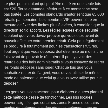
Le plus petit montant qui peut être retiré en une seule fois
est €20. Toute demande inférieure à ce montant ne sera
pas traitée. Les comptes standards n'autorisent que €5 000
retraits par semaine. Les membres VIP peuvent être en
mesure de fixer des limites plus élevées, à condition que la
direction soit d’accord. Les règles légales et de sécurité
stipulent que vous devez prouver qui vous êtes avant de
pouvoir effectuer votre premier retrait. Cela peut également
se produire à tout moment pour les transactions futures.
Tout argent que vous déposez doit être misé au moins une
fois avant de pouvoir le récupérer. Il peut y avoir des
retards ou des frais administratifs si vous essayez de retirer
les fonds déposés sans jouer. Chaque fois que vous
souhaitez retirer de l’argent, vous devez utiliser le même
mode de paiement que celui que vous avez utilisé pour le
déposer.
Les gens vous contacteront pour élaborer d’autres plans si
cette méthode cesse de fonctionner. Les lois locales
peuvent signifier que certaines zones France et certains
modes de paiement ont des règles supplémentaires ou