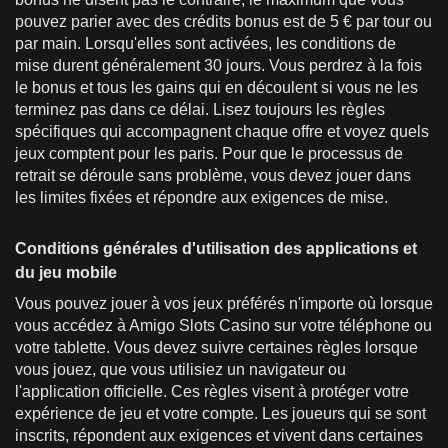
pouvez parier avec des crédits bonus est de 5 € par tour ou
par main. Lorsqu'elles sont activées, les conditions de
mise durent généralement 30 jours. Vous perdrez à la fois
le bonus et tous les gains qui en découlent si vous ne les
terminez pas dans ce délai. Lisez toujours les règles
spécifiques qui accompagnent chaque offre et voyez quels
jeux comptent pour les paris. Pour que le processus de
retrait se déroule sans problème, vous devez jouer dans
les limites fixées et répondre aux exigences de mise.
Conditions générales d'utilisation des applications et
du jeu mobile
Vous pouvez jouer à vos jeux préférés n'importe où lorsque
vous accédez à Amigo Slots Casino sur votre téléphone ou
votre tablette. Vous devez suivre certaines règles lorsque
vous jouez, que vous utilisiez un navigateur ou
l'application officielle. Ces règles visent à protéger votre
expérience de jeu et votre compte. Les joueurs qui se sont
inscrits, répondent aux exigences et vivent dans certaines