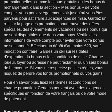
promotionnelles, comme les tours gratuits ou les bonus de
rechargement, dans la section « Mes bonus » de votre
compte. Vous pouvez également voir jusqu’où vous êtes
parvenu pour satisfaire aux exigences de mise. Gardez un
œil sur la page des promotions pour trouver des offres
spéciales, des événements de vacances ou des bonus qui
ne sont disponibles que dans votre pays. Vérifiez les
informations de votre compte pour éviter que votre bonus
ne soit annulé. Effectuer un dépôt d'au moins €20, sauf
indication contraire. Gardez un œil sur les dates
d’expiration du bonus et les conditions de mise. Chaque
joueur, foyer ou adresse ne peut réclamer qu'un seul bonus
de bienvenue. Si vous ne respectez pas les règles, vous
risquez de perdre vos fonds promotionnels ou vos gains.
Pour en savoir plus, lisez les termes et conditions de
chaque promotion. Certains peuvent avoir des exigences
spécifiques en fonction de votre français ou de votre mode
de paiement.
Règles d'enregistrement et d'éligibilité des comptes