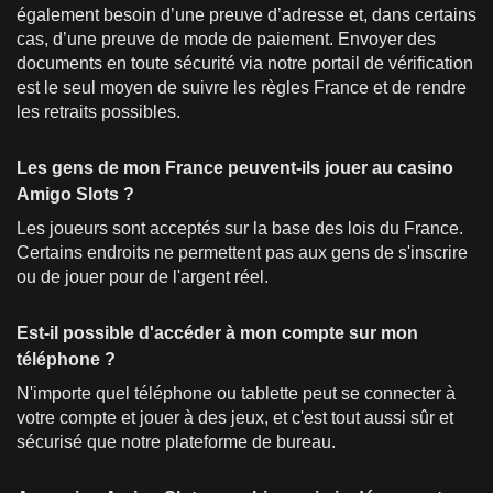
également besoin d’une preuve d’adresse et, dans certains
cas, d’une preuve de mode de paiement. Envoyer des
documents en toute sécurité via notre portail de vérification
est le seul moyen de suivre les règles France et de rendre
les retraits possibles.
Les gens de mon France peuvent-ils jouer au casino
Amigo Slots ?
Les joueurs sont acceptés sur la base des lois du France.
Certains endroits ne permettent pas aux gens de s'inscrire
ou de jouer pour de l'argent réel.
Est-il possible d'accéder à mon compte sur mon
téléphone ?
N'importe quel téléphone ou tablette peut se connecter à
votre compte et jouer à des jeux, et c'est tout aussi sûr et
sécurisé que notre plateforme de bureau.