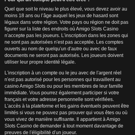
Quel que soit le niveau le plus élevé, vous devez avoir au
moins 18 ans ou l’âge auquel les jeux de hasard sont
légaux dans votre région. Votre pays ou région ne doit pas
figurer sur la liste des endroits où Amigo Slots Casino
n'accepte pas les joueurs. L'inscription dans les zones qui
ne sont pas autorisées n'est pas acceptée. Les comptes
ouverts au nom de quelqu'un d'autre ou avec de faux
documents ne seront pas autorisés. Les joueurs doivent
utiliser leur propre identité légale.
L'inscription à un compte ou le jeu avec de l'argent réel
n'est pas autorisé pour les personnes qui travaillent au
casino Amigo Slots ou pour les membres de leur famille
immédiate. Vous pourrez également participer si votre
français et votre adresse personnelle sont vérifiées.
L'accès à la plateforme et les gains éventuels peuvent être
limités si vous ne pouvez pas prouver qui vous êtes ou où
vous vivez de manière suffisante. Il appartient à Amigo
Slots Casino de demander à tout moment davantage de
preuves de l'éligibilité d'un joueur.