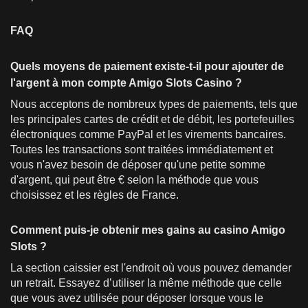
FAQ
Quels moyens de paiement existe-t-il pour ajouter de
l'argent à mon compte Amigo Slots Casino ?
Nous acceptons de nombreux types de paiements, tels que
les principales cartes de crédit et de débit, les portefeuilles
électroniques comme PayPal et les virements bancaires.
Toutes les transactions sont traitées immédiatement et
vous n'avez besoin de déposer qu'une petite somme
d'argent, qui peut être € selon la méthode que vous
choisissez et les règles de France.
Comment puis-je obtenir mes gains au casino Amigo
Slots ?
La section caissier est l'endroit où vous pouvez demander
un retrait. Essayez d’utiliser la même méthode que celle
que vous avez utilisée pour déposer lorsque vous le