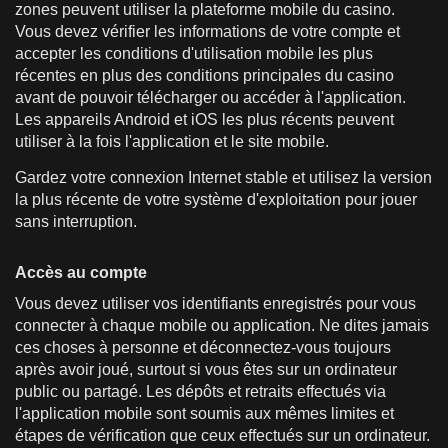
zones peuvent utiliser la plateforme mobile du casino.
Vous devez vérifier les informations de votre compte et
accepter les conditions d'utilisation mobile les plus
récentes en plus des conditions principales du casino
avant de pouvoir télécharger ou accéder à l'application.
Les appareils Android et iOS les plus récents peuvent
utiliser à la fois l'application et le site mobile.
Gardez votre connexion Internet stable et utilisez la version
la plus récente de votre système d'exploitation pour jouer
sans interruption.
Accès au compte
Vous devez utiliser vos identifiants enregistrés pour vous
connecter à chaque mobile ou application. Ne dites jamais
ces choses à personne et déconnectez-vous toujours
après avoir joué, surtout si vous êtes sur un ordinateur
public ou partagé. Les dépôts et retraits effectués via
l'application mobile sont soumis aux mêmes limites et
étapes de vérification que ceux effectués sur un ordinateur.