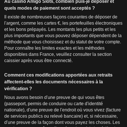
Au casino Amigo Slots, combien puis-je déposer et
quels modes de paiement sont acceptés ?
Il existe de nombreuses façons courantes de déposer de
l'argent, comme les cartes €, les portefeuilles électroniques
et les bons prépayés. Les montants les plus petits et les
plus importants que vous pouvez déposer dépendent de la
méthode que vous choisissez et du statut de votre compte.
Pour connaître les limites exactes et les méthodes
disponibles dans France, veuillez consulter la section
caissier après vous être connecté.
Comment ces modifications apportées aux retraits
affectent-elles les documents nécessaires à la
vérification ?
Nous avons besoin d'une preuve de qui vous êtes
(passeport, permis de conduire ou carte d'identité
nationale), d'une preuve de l'endroit où vous vivez (facture
de services publics ou relevé bancaire) et, si nécessaire,
d'une preuve de la façon dont vous payez les choses. Les