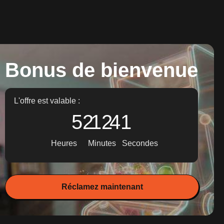
Bonus de bienvenue
L'offre est valable :
52
12
39
Heures
Minutes
Secondes
Réclamez maintenant