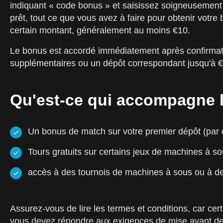
indiquant « code bonus » et saisissez soigneusement
prêt, tout ce que vous avez à faire pour obtenir votre
certain montant, généralement au moins €10.
Le bonus est accordé immédiatement après confirmati
supplémentaires ou un dépôt correspondant jusqu'à 
Qu'est-ce qui accompagne l
Un bonus de match sur votre premier dépôt (par
Tours gratuits sur certains jeux de machines à s
accès à des tournois de machines à sous ou à d
Assurez-vous de lire les termes et conditions, car ce
vous devez répondre aux exigences de mise avant de