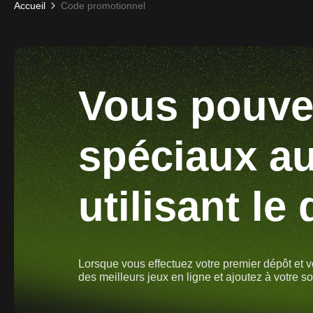
Accueil
Code promotionnel
Vous pouve
spéciaux au
utilisant l
Lorsque vous effectuez votre premier dépôt et v
des meilleurs jeux en ligne et ajoutez à votre s