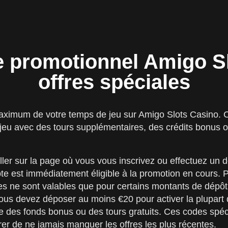
 promotionnel Amigo S
offres spéciales
aximum de votre temps de jeu sur Amigo Slots Casino. 
e jeu avec des tours supplémentaires, des crédits bon
'aller sur la page où vous vous inscrivez ou effectuez un
te est immédiatement éligible à la promotion en cours. P
res ne sont valables que pour certains montants de dépôt
. Vous devez déposer au moins €20 pour activer la plupa
re des fonds bonus ou des tours gratuits. Ces codes spéc
r de ne jamais manquer les offres les plus récentes.