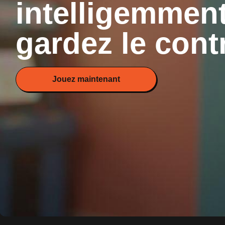
intelligemment
gardez le cont
Jouez maintenant