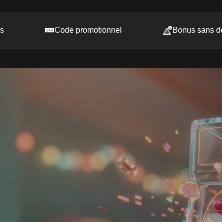
s
Code promotionnel
Bonus sans d