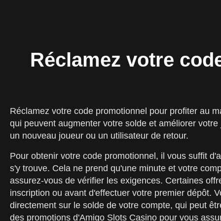
Réclamez votre code
Réclamez votre code promotionnel pour profiter au m
qui peuvent augmenter votre solde et améliorer votr
un nouveau joueur ou un utilisateur de retour.
Pour obtenir votre code promotionnel, il vous suffit d
s'y trouve. Cela ne prend qu'une minute et votre comp
assurez-vous de vérifier les exigences. Certaines off
inscription ou avant d'effectuer votre premier dépôt
directement sur le solde de votre compte, qui peut êt
des promotions d'Amigo Slots Casino pour vous assure