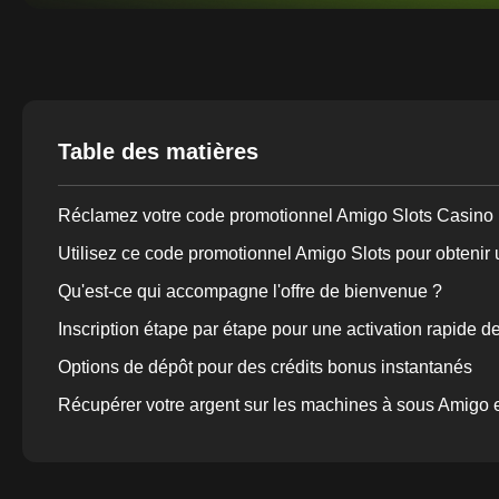
Table des matières
Réclamez votre code promotionnel Amigo Slots Casino p
Utilisez ce code promotionnel Amigo Slots pour obtenir
Qu'est-ce qui accompagne l'offre de bienvenue ?
Inscription étape par étape pour une activation rapide 
Options de dépôt pour des crédits bonus instantanés
Récupérer votre argent sur les machines à sous Amigo et
Explication des limites des codes promotionnels et des
Expérience de casino mobile et accès au code promoti