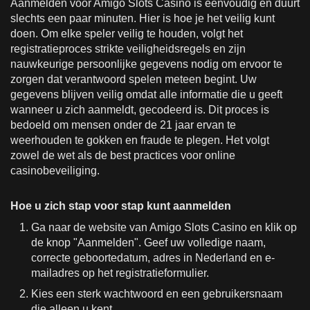
Aanmelden voor Amigo Slots Casino is eenvoudig en duurt
slechts een paar minuten. Hier is hoe je het veilig kunt
doen. Om elke speler veilig te houden, volgt het
registratieproces strikte veiligheidsregels en zijn
nauwkeurige persoonlijke gegevens nodig om ervoor te
zorgen dat verantwoord spelen meteen begint. Uw
gegevens blijven veilig omdat alle informatie die u geeft
wanneer u zich aanmeldt, gecodeerd is. Dit proces is
bedoeld om mensen onder de 21 jaar ervan te
weerhouden te gokken en fraude te plegen. Het volgt
zowel de wet als de best practices voor online
casinobeveiliging.
Hoe u zich stap voor stap kunt aanmelden
Ga naar de website van Amigo Slots Casino en klik op
de knop "Aanmelden". Geef uw volledige naam,
correcte geboortedatum, adres in Nederland en e-
mailadres op het registratieformulier.
Kies een sterk wachtwoord en een gebruikersnaam
die alleen u kent.