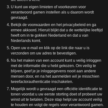
U kunt uw eigen limieten of voorkeuren voor
verantwoord gamen instellen als u daarom wordt
gevraagd.
Bekijk de voorwaarden en het privacybeleid en ga
ermee akkoord. Hieruit blijkt dat u de wettelijke leeftijd
heeft om in te gokken Nederland en dat u van
Nederlands komt.
Open uw e-mail en klik op de link die naar u is
verzonden om uw adres te bevestigen.
Na het maken van een account kunt u veilig inloggen
met de informatie die u hebt gekozen. Om veilig te
blijven, geef je je inloggegevens nooit aan andere
mensen door, en na het aanmelden wil je misschien
tweefactorauthenticatie inschakelen.
Mogelijk wordt u gevraagd een officiële identificatie te
tonen voordat u uw eerste storting doet of probeert uw
winst uit te betalen. Deze stap helpt uw account veilig
te houden en volgt de regels voor verantwoord gamen.