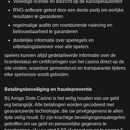
Volledige licentie en toezicht op de kansspelautoriteit
RNG-software getest door een derde partij om eerlijke
resultaten te garanderen
regelmatige audits om voortdurende naleving en
betrouwbaarheid te garanderen
duidelijke informatie over spelregels en
uitbetalingstarieven voor alle spelers
spelers kunnen altijd gedetailleerde informatie over de
licentiestatus en certificeringen van het casino direct op de
site vinden, waardoor gemoedsrust en transparantie tijdens
elke spelsessie wordt geboden.
Betalingsbeveiliging en fraudepreventie
Bij Amigo Slots Casino is het veilig houden van uw geld
erg belangrijk. Alle betalingen worden gecodeerd met
geavanceerde technologie, die uw privégegevens te allen
tijde veilig houdt. Er zijn krachtige beveiligingsmaatregelen
getroffen om uw geld en persoonlijke gegevens te