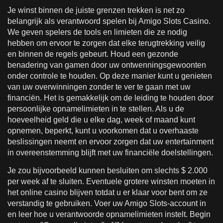
Je winst binnen de juiste grenzen trekken is net zo
belangrijk als verantwoord spelen bij Amigo Slots Casino.
We geven spelers de tools en limieten die ze nodig
hebben om ervoor te zorgen dat elke terugtrekking veilig
en binnen de regels gebeurt. Houd een gezonde
benadering van gamen door uw ontwenningsgewoonten
onder controle te houden. Op deze manier kunt u genieten
van uw overwinningen zonder te ver te gaan met uw
financiën. Het is gemakkelijk om de leiding te houden door
persoonlijke opnamelimieten in te stellen. Als u de
hoeveelheid geld die u elke dag, week of maand kunt
opnemen, beperkt, kunt u voorkomen dat u overhaaste
beslissingen neemt en ervoor zorgen dat uw entertainment
in overeenstemming blijft met uw financiële doelstellingen.
Je zou bijvoorbeeld kunnen besluiten om slechts $ 2.000
per week af te sluiten. Eventuele grotere winsten moeten in
het online casino blijven totdat u er klaar voor bent om ze
verstandig te gebruiken. Voer uw Amigo Slots-account in
en leer hoe u verantwoorde opnamelimieten instelt. Begin