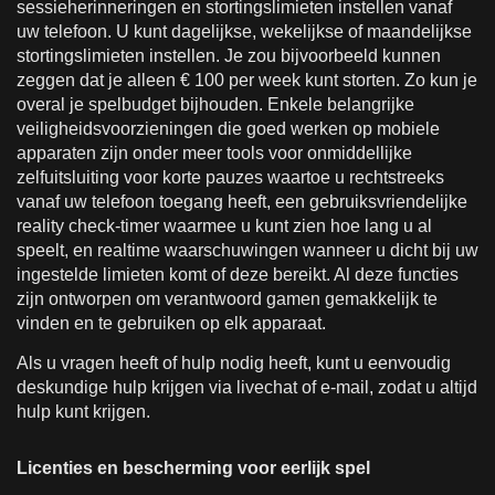
sessieherinneringen en stortingslimieten instellen vanaf
uw telefoon. U kunt dagelijkse, wekelijkse of maandelijkse
stortingslimieten instellen. Je zou bijvoorbeeld kunnen
zeggen dat je alleen € 100 per week kunt storten. Zo kun je
overal je spelbudget bijhouden. Enkele belangrijke
veiligheidsvoorzieningen die goed werken op mobiele
apparaten zijn onder meer tools voor onmiddellijke
zelfuitsluiting voor korte pauzes waartoe u rechtstreeks
vanaf uw telefoon toegang heeft, een gebruiksvriendelijke
reality check-timer waarmee u kunt zien hoe lang u al
speelt, en realtime waarschuwingen wanneer u dicht bij uw
ingestelde limieten komt of deze bereikt. Al deze functies
zijn ontworpen om verantwoord gamen gemakkelijk te
vinden en te gebruiken op elk apparaat.
Als u vragen heeft of hulp nodig heeft, kunt u eenvoudig
deskundige hulp krijgen via livechat of e-mail, zodat u altijd
hulp kunt krijgen.
Licenties en bescherming voor eerlijk spel