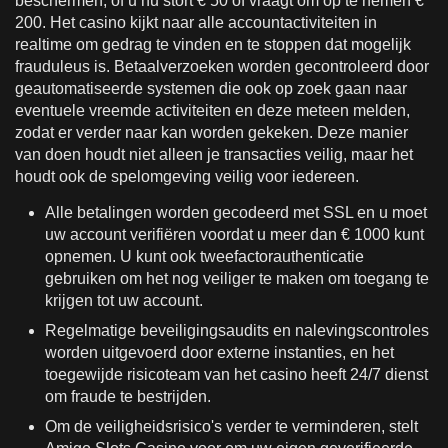
beschermen, of u nu stort € 50 of vraagt om op te nemen €
200. Het casino kijkt naar alle accountactiviteiten in
realtime om gedrag te vinden en te stoppen dat mogelijk
frauduleus is. Betaalverzoeken worden gecontroleerd door
geautomatiseerde systemen die ook op zoek gaan naar
eventuele vreemde activiteiten en deze meteen melden,
zodat er verder naar kan worden gekeken. Deze manier
van doen houdt niet alleen je transacties veilig, maar het
houdt ook de spelomgeving veilig voor iedereen.
Alle betalingen worden gecodeerd met SSL en u moet
uw account verifiëren voordat u meer dan € 1000 kunt
opnemen. U kunt ook tweefactorauthenticatie
gebruiken om het nog veiliger te maken om toegang te
krijgen tot uw account.
Regelmatige beveiligingsaudits en nalevingscontroles
worden uitgevoerd door externe instanties, en het
toegewijde risicoteam van het casino heeft 24/7 dienst
om fraude te bestrijden.
Om de veiligheidsrisico's verder te verminderen, stelt