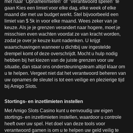
met naar "Opnamelimieten" of "Verantwoord spelen" te
gaan Kies een limiet voor elke dag, elke week of elke
maand die met uw budget werkt. Stel bijvoorbeeld een
limiet van $ 5k in voor elke maand. Wees zeker van je
keuze. Als je je grenzen verandert naar hogere, moet je
misschien even wachten voordat ze van kracht worden,
zodat je over je keuze kunt nadenken. U krijgt
waarschuwingen wanneer u dichtbij uw ingestelde
drempel komt of deze overschrijdt. Mocht u hulp nodig
hebben bij het kiezen van de juiste grenzen voor uw
situatie, dan staat ons ondersteuningsteam altijd klaar om
u te helpen. Vergeet niet dat het verantwoord beheren van
uw opnames de sleutel is tot een veilige en plezierige tijd
bij Amigo Slots.
Stortings- en inzetlimieten instellen
Met Amigo Slots Casino kunt u eenvoudig uw eigen
stortings- en inzetlimieten instellen, waardoor u controle
heeft over uw spel. Het doel van deze tools voor
verantwoord gamen is om u te helpen uw geld veilig te